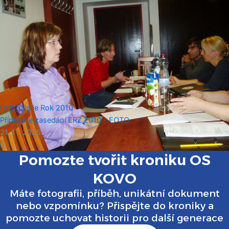
Fotogalerie
Rok 2010
Přípravné zasedání ERZ 2010 – FOTO
21. 11. 2025
0
Pomozte tvořit kroniku OS
KOVO
Máte fotografii, příběh, unikátní dokument
nebo vzpomínku? Přispějte do kroniky a
pomozte uchovat historii pro další generace