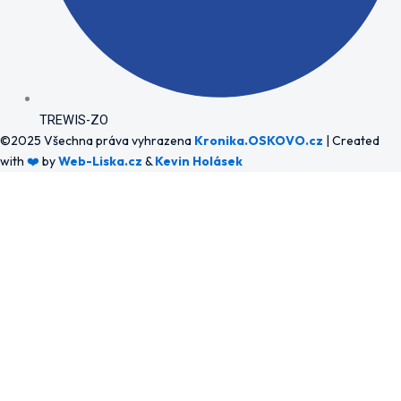
TREWIS-ZO
©2025 Všechna práva vyhrazena
Kronika.OSKOVO.cz
| Created
with
❤️
by
Web-Liska.cz
&
Kevin Holásek