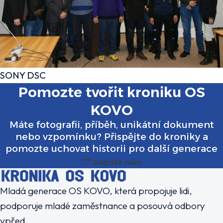
SONY DSC
Pomozte tvořit kroniku OS
KOVO
Máte fotografii, příběh, unikátní dokument
nebo vzpomínku? Přispějte do kroniky a
pomozte uchovat historii pro další generace
Napište nám
Mladá generace OS KOVO, která propojuje lidi,
podporuje mladé zaměstnance a posouvá odbory
vpřed