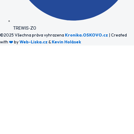
TREWIS-ZO
©2025 Všechna práva vyhrazena
Kronika.OSKOVO.cz
| Created
with
❤️
by
Web-Liska.cz
&
Kevin Holásek