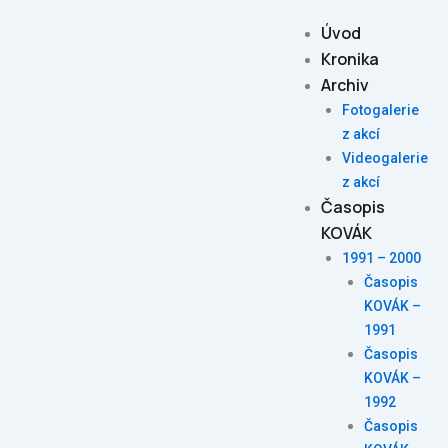
Skip
Úvod
to
Kronika
content
Archiv
Fotogalerie
z akcí
Videogalerie
z akcí
Časopis
KOVÁK
1991 – 2000
Časopis
KOVÁK –
1991
Časopis
KOVÁK –
1992
Časopis