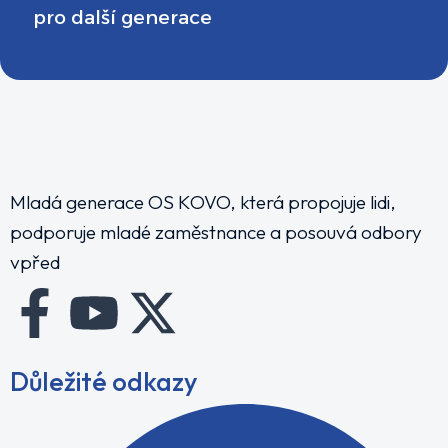
pro další generace
Mladá generace OS KOVO, která propojuje lidi,
podporuje mladé zaměstnance a posouvá odbory
vpřed
F
Y
X
a
o
-
Důležité odkazy
c
u
t