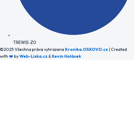
TREWIS-ZO
©2025 Všechna práva vyhrazena
Kronika.OSKOVO.cz
| Created
with
❤️
by
Web-Liska.cz
&
Kevin Holásek